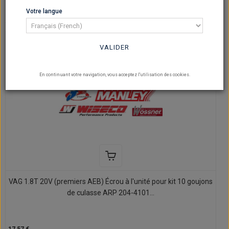
pro Seite
Votre langue
VALIDER
En continuant votre navigation, vous acceptez l'utilisation des cookies.
VAG 1.8T 20V (premiers AEB) Écrou à l'unité pour kit 10 goujons
de culasse ARP 204-4101...