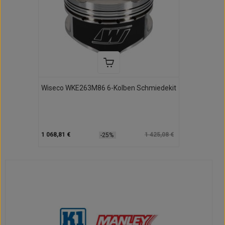
Wiseco WKE263M86 6-Kolben Schmiedekit
1 068,81 €
1 425,08 €
-25%