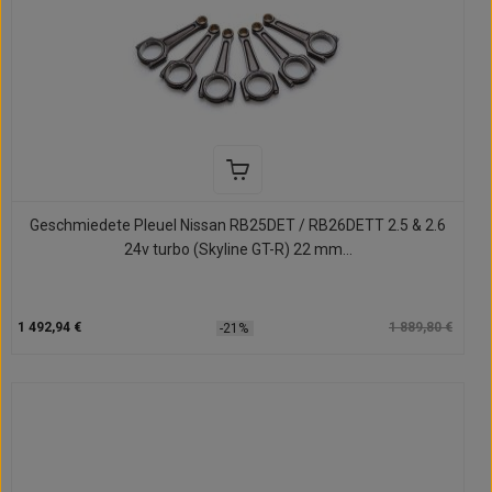
Geschmiedete Pleuel Nissan RB25DET / RB26DETT 2.5 & 2.6
24v turbo (Skyline GT-R) 22 mm...
1 492,94 €
1 889,80 €
-21%