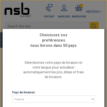
0
DEUTSCH
KONTAKT
ANMELDEN
WARENKORB
Choisissez vos
preférences
nous livrons dans 50 pays
Startseite
Neue Artikel
Sélectionnez votre pays de livraison et
votre langue pour actualiser
automatiquement les prix, délais et frais
CATEGORIES
de livraison.
NEUE ARTIKEL
Pays de livraison
SORTIERUNG
ZEIGEN