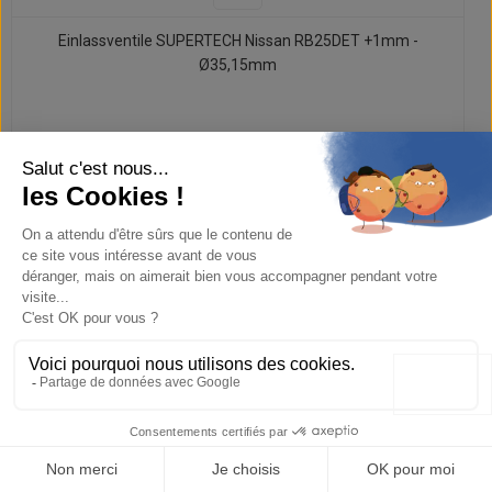
Einlassventile SUPERTECH Nissan RB25DET +1mm -
Ø35,15mm
364,35 €
455,44 €
-20%