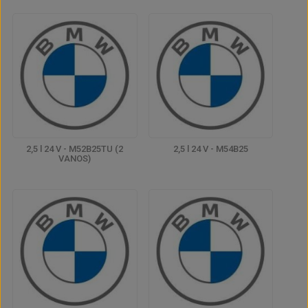
2,5 l 24 V - M52B25TU (2
2,5 l 24 V - M54B25
VANOS)