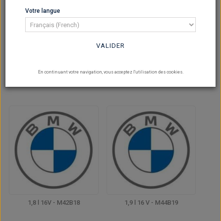
Votre langue
VALIDER
En continuant votre navigation, vous acceptez l'utilisation des cookies.
1,6 l 8 V - M40/M43
1,6 l 16V - N13B16
1,8 l 16V - M42B18
1,9 l 16 V - M44B19