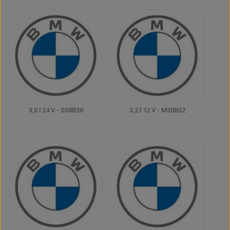
3,0 l 24 V - S58B30
3,2 l 12 V - M30B32