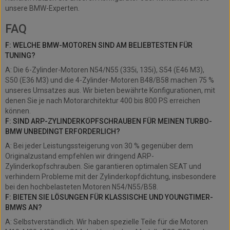
unsere BMW-Experten.
FAQ
F: WELCHE BMW-MOTOREN SIND AM BELIEBTESTEN FÜR
TUNING?
A: Die 6-Zylinder-Motoren N54/N55 (335i, 135i), S54 (E46 M3),
S50 (E36 M3) und die 4-Zylinder-Motoren B48/B58 machen 75 %
unseres Umsatzes aus. Wir bieten bewährte Konfigurationen, mit
denen Sie je nach Motorarchitektur 400 bis 800 PS erreichen
können.
F: SIND ARP-ZYLINDERKOPFSCHRAUBEN FÜR MEINEN TURBO-
BMW UNBEDINGT ERFORDERLICH?
A: Bei jeder Leistungssteigerung von 30 % gegenüber dem
Originalzustand empfehlen wir dringend ARP-
Zylinderkopfschrauben. Sie garantieren optimalen SEAT und
verhindern Probleme mit der Zylinderkopfdichtung, insbesondere
bei den hochbelasteten Motoren N54/N55/B58.
F: BIETEN SIE LÖSUNGEN FÜR KLASSISCHE UND YOUNGTIMER-
BMWS AN?
A: Selbstverständlich. Wir haben spezielle Teile für die Motoren