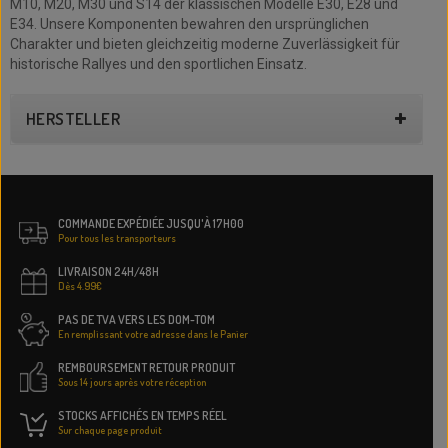
M10, M20, M30 und S14 der klassischen Modelle E30, E28 und
E34. Unsere Komponenten bewahren den ursprünglichen
Charakter und bieten gleichzeitig moderne Zuverlässigkeit für
historische Rallyes und den sportlichen Einsatz.
HERSTELLER
COMMANDE EXPÉDIÉE JUSQU'À 17H00
Pour tous les transporteurs
LIVRAISON 24H/48H
Dès 4.99€
PAS DE TVA VERS LES DOM-TOM
En remplissant votre adresse dans le Panier
REMBOURSEMENT RETOUR PRODUIT
Sous 14 jours après votre réception
STOCKS AFFICHÉS EN TEMPS RÉEL
Sur chaque page produit