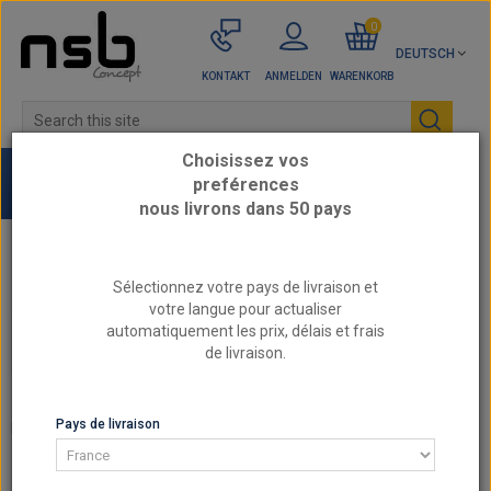
0
DEUTSCH
KONTAKT
ANMELDEN
WARENKORB
Choisissez vos
preférences
nous livrons dans 50 pays
Startseite
BMW - Verstärkte Motorteile
Sélectionnez votre pays de livraison et
votre langue pour actualiser
automatiquement les prix, délais et frais
BMW - VERSTÄRKTE MOTORTEILE
de livraison.
BMW - VERSTÄRKTE MOTORTEILE
Pays de livraison
Es gibt 3 Artikel.