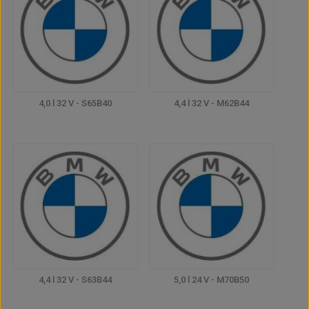
4,0 l 32 V - S65B40
4,4 l 32 V - M62B44
4,4 l 32 V - S63B44
5,0 l 24 V - M70B50