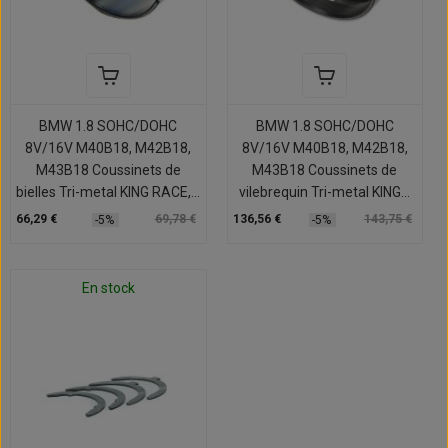
BMW 1.8 SOHC/DOHC
BMW 1.8 SOHC/DOHC
8V/16V M40B18, M42B18,
8V/16V M40B18, M42B18,
M43B18 Coussinets de
M43B18 Coussinets de
bielles Tri-metal KING RACE,...
vilebrequin Tri-metal KING...
66,29 €
69,78 €
136,56 €
143,75 €
-5%
-5%
En stock