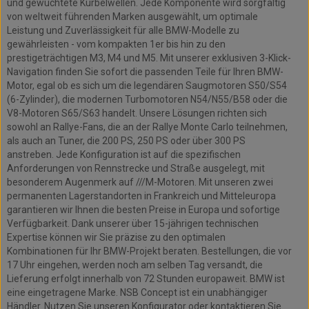
und gewuchtete Kurbelwellen. Jede Komponente wird sorgfältig
von weltweit führenden Marken ausgewählt, um optimale
Leistung und Zuverlässigkeit für alle BMW-Modelle zu
gewährleisten - vom kompakten 1er bis hin zu den
prestigeträchtigen M3, M4 und M5. Mit unserer exklusiven 3-Klick-
Navigation finden Sie sofort die passenden Teile für Ihren BMW-
Motor, egal ob es sich um die legendären Saugmotoren S50/S54
(6-Zylinder), die modernen Turbomotoren N54/N55/B58 oder die
V8-Motoren S65/S63 handelt. Unsere Lösungen richten sich
sowohl an Rallye-Fans, die an der Rallye Monte Carlo teilnehmen,
als auch an Tuner, die 200 PS, 250 PS oder über 300 PS
anstreben. Jede Konfiguration ist auf die spezifischen
Anforderungen von Rennstrecke und Straße ausgelegt, mit
besonderem Augenmerk auf ///M-Motoren. Mit unseren zwei
permanenten Lagerstandorten in Frankreich und Mitteleuropa
garantieren wir Ihnen die besten Preise in Europa und sofortige
Verfügbarkeit. Dank unserer über 15-jährigen technischen
Expertise können wir Sie präzise zu den optimalen
Kombinationen für Ihr BMW-Projekt beraten. Bestellungen, die vor
17 Uhr eingehen, werden noch am selben Tag versandt, die
Lieferung erfolgt innerhalb von 72 Stunden europaweit. BMW ist
eine eingetragene Marke. NSB Concept ist ein unabhängiger
Händler. Nutzen Sie unseren Konfigurator oder kontaktieren Sie