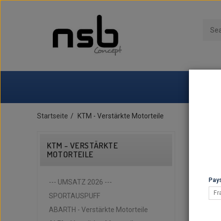
Startseite
KTM - Verstärkte Motorteile
KTM - VERSTÄRKTE
MOTORTEILE
Pays
--- UMSATZ 2026 ---
Fr
SPORTAUSPUFF
ABARTH - Verstärkte Motorteile