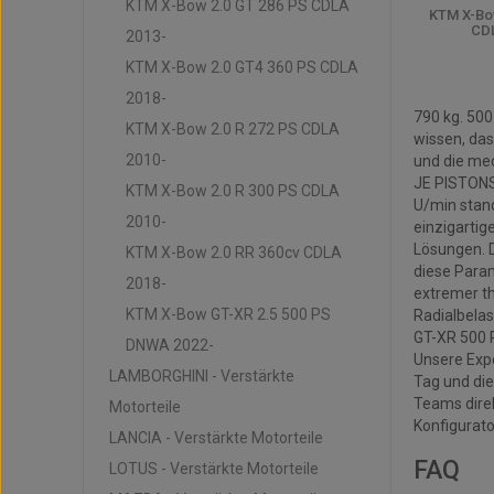
KTM X-Bow 2.0 GT 286 PS CDLA
KTM X-Bo
CDL
2013-
KTM X-Bow 2.0 GT4 360 PS CDLA
KTM - Verst
2018-
790 kg. 500
KTM X-Bow 2.0 R 272 PS CDLA
wissen, das
2010-
und die me
JE PISTONS 
KTM X-Bow 2.0 R 300 PS CDLA
U/min stand
2010-
einzigartig
Lösungen. D
KTM X-Bow 2.0 RR 360cv CDLA
diese Para
2018-
extremer th
KTM X-Bow GT-XR 2.5 500 PS
Radialbelas
GT-XR 500 
DNWA 2022-
Unsere Expe
LAMBORGHINI - Verstärkte
Tag und die
Teams direk
Motorteile
Konfigurato
LANCIA - Verstärkte Motorteile
FAQ
LOTUS - Verstärkte Motorteile