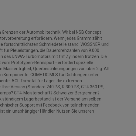
en Grenzen der Automobiltechnik. Wir bei NSB Concept
otorvorbereitung erforädern. Wenn jedes Gramm zählt
e fortschrittlichsten Schmiedeteile stand. WOSSNER und
t für Pleuelstangen, die Dauerdrehzahlen von 9.000
n des DNWA-Turbomotors mit fnf Zylindern trotzen. Die
t vom Prototypen-Rennsport - erfordert spezielle
on Massentrgheit, Querbeschleunigungen von über 2 g: All
lnen Komponente. COMETIC MLS für Dichtungen unter
nte, ACL Trimetal für Lager, die extremen
ie Ihre Version (Standard 240 PS, R 300 PS, GT4 360 PS,
rchamps? GT4-Meisterschaft? Schweizer Bergrennen?
k ständigem Lagerbestand ist der Versand am selben
 technischer Support mit Feedback von teilnehmenden
ist ein unabhängiger Händler. Nutzen Sie unseren