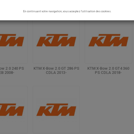
ERSTÄRKTE MOTORTEILE
En continuant votre navigation, vous acceptez l'utilisation des cookies.
ow 2.0 240 PS
KTM X-Bow 2.0 GT 286 PS
KTM X-Bow 2.0 GT4 360
B 2008-
CDLA 2013-
PS CDLA 2018-