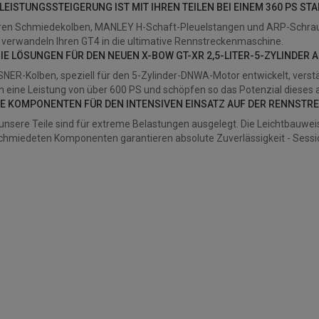
 LEISTUNGSSTEIGERUNG IST MIT IHREN TEILEN BEI EINEM 360 PS S
eren Schmiedekolben, MANLEY H-Schaft-Pleuelstangen und ARP-Schraube
verwandeln Ihren GT4 in die ultimative Rennstreckenmaschine.
 SIE LÖSUNGEN FÜR DEN NEUEN X-BOW GT-XR 2,5-LITER-5-ZYLINDER 
NER-Kolben, speziell für den 5-Zylinder-DNWA-Motor entwickelt, vers
 eine Leistung von über 600 PS und schöpfen so das Potenzial dieses 
HRE KOMPONENTEN FÜR DEN INTENSIVEN EINSATZ AUF DER RENNSTR
 unsere Teile sind für extreme Belastungen ausgelegt. Die Leichtbauwe
hmiedeten Komponenten garantieren absolute Zuverlässigkeit - Sessio