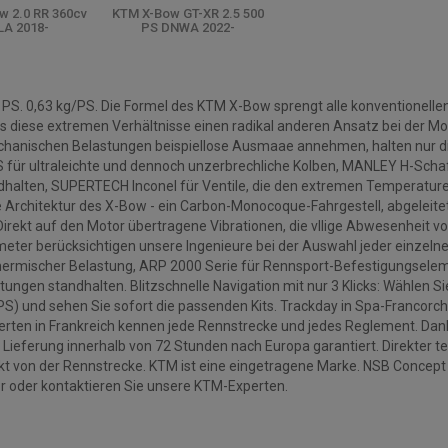
w 2.0 RR 360cv
KTM X-Bow GT-XR 2.5 500
A 2018-
PS DNWA 2022-
ärkte Motorteile
 PS. 0,63 kg/PS. Die Formel des KTM X-Bow sprengt alle konventionell
s diese extremen Verhältnisse einen radikal anderen Ansatz bei der M
chanischen Belastungen beispiellose Ausmaae annehmen, halten nur di
für ultraleichte und dennoch unzerbrechliche Kolben, MANLEY H-Schaf
halten, SUPERTECH Inconel für Ventile, die den extremen Temperature
e Architektur des X-Bow - ein Carbon-Monocoque-Fahrgestell, abgeleite
irekt auf den Motor übertragene Vibrationen, die vllige Abwesenheit v
meter berücksichtigen unsere Ingenieure bei der Auswahl jeder einze
ermischer Belastung, ARP 2000 Serie für Rennsport-Befestigungseleme
tungen standhalten. Blitzschnelle Navigation mit nur 3 Klicks: Wählen S
PS) und sehen Sie sofort die passenden Kits. Trackday in Spa-Franco
rten in Frankreich kennen jede Rennstrecke und jedes Reglement. Dan
 Lieferung innerhalb von 72 Stunden nach Europa garantiert. Direkter
t von der Rennstrecke. KTM ist eine eingetragene Marke. NSB Concept 
r oder kontaktieren Sie unsere KTM-Experten.