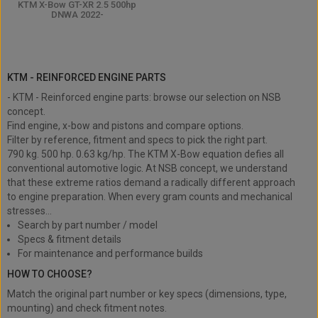
KTM X-Bow GT-XR 2.5 500hp
DNWA 2022-
KTM - Reinforced engine parts
KTM - REINFORCED ENGINE PARTS
- KTM - Reinforced engine parts: browse our selection on NSB
concept.
Find engine, x-bow and pistons and compare options.
Filter by reference, fitment and specs to pick the right part.
790 kg. 500 hp. 0.63 kg/hp. The KTM X-Bow equation defies all
conventional automotive logic. At NSB concept, we understand
that these extreme ratios demand a radically different approach
to engine preparation. When every gram counts and mechanical
stresses...
Search by part number / model
Specs & fitment details
For maintenance and performance builds
HOW TO CHOOSE?
Match the original part number or key specs (dimensions, type,
mounting) and check fitment notes.