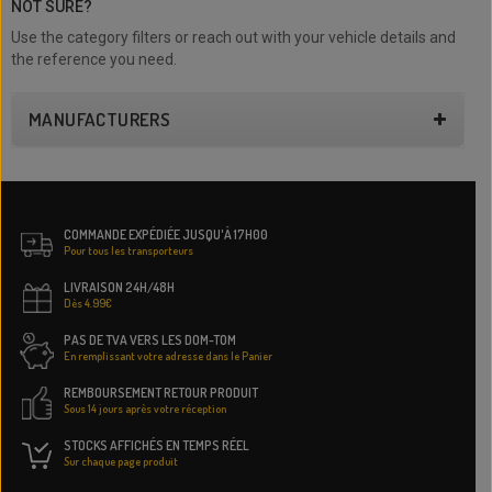
NOT SURE?
Use the category filters or reach out with your vehicle details and
the reference you need.
MANUFACTURERS
COMMANDE EXPÉDIÉE JUSQU'À 17H00
Pour tous les transporteurs
LIVRAISON 24H/48H
Dès 4.99€
PAS DE TVA VERS LES DOM-TOM
En remplissant votre adresse dans le Panier
REMBOURSEMENT RETOUR PRODUIT
Sous 14 jours après votre réception
STOCKS AFFICHÉS EN TEMPS RÉEL
Sur chaque page produit