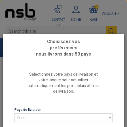
0
ENGLISH
CONTACT
SIGN IN
CART
US
Choisissez vos
preférences
nous livrons dans 50 pays
Home
KTM - Reinforced engine parts
Sélectionnez votre pays de livraison et
votre langue pour actualiser
automatiquement les prix, délais et frais
KTM - REINFORCED ENGINE PARTS
de livraison.
KTM - REINFORCED ENGINE PARTS
Pays de livraison