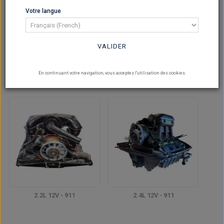
Votre langue
VALIDER
1.6L 8v - 616.16
2.0L 12v - 901
En continuant votre navigation, vous acceptez l'utilisation des cookies.
2.2L 12V - 911
2.4L 12V - 911