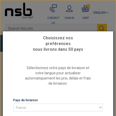
0
ENGLISH
CONTACT
SIGN IN
CART
US
Choisissez vos
preférences
nous livrons dans 50 pays
Home
PORSCHE - Reinforced engine parts
Sélectionnez votre pays de livraison et
votre langue pour actualiser
automatiquement les prix, délais et frais
PORSCHE - REINFORCED ENGINE PARTS
de livraison.
PORSCHE - REINFORCED ENGINE PARTS
Pays de livraison