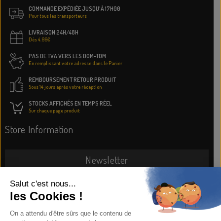
COMMANDE EXPÉDIÉE JUSQU'À 17H00
Pour tous les transporteurs
LIVRAISON 24H/48H
Dès 4.99€
PAS DE TVA VERS LES DOM-TOM
En remplissant votre adresse dans le Panier
REMBOURSEMENT RETOUR PRODUIT
Sous 14 jours après votre réception
STOCKS AFFICHÉS EN TEMPS RÉEL
Sur chaque page produit
Store Information
Newsletter
SUBSCRIBE NOW