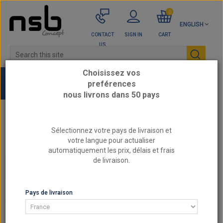
0
ENGLISH
CONTACT
SIGN IN
CART
US
Choisissez vos
preférences
nous livrons dans 50 pays
Home
PORSCHE - Reinforced engine parts
Sélectionnez votre pays de livraison et
3.8L 24v - MA1.71
votre langue pour actualiser
automatiquement les prix, délais et frais
de livraison.
3.8L 24V - MA1.71
3.8L 24V - MA1.71
Pays de livraison
There is 1 product.
SORT BY