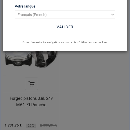
Votre langue
Sur commande
VALIDER
En continuant votre navigation, vous acceptez l'utilisation des cookies.
Forged pistons 3.8L 24v
MA1.71 Porsche
1 731,76 €
2 309,01 €
-25%