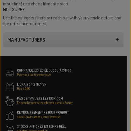
mounting) and check fitment notes.
NOT SURE?
Use the category filters or reach out with your vehicle details and
the reference you need.
MANUFACTURERS
COMMANDE EXPÉDIÉE JUSQU'À 17H00
Pour tous les transporteurs
LIVRAISON 24H/48H
Dès 4.99€
PAS DE TVA VERS LES DOM-TOM
En remplissant votre adresse dans le Panier
REMBOURSEMENT RETOUR PRODUIT
Sous 14 jours après votre réception
STOCKS AFFICHÉS EN TEMPS RÉEL
Sur chaque page produit