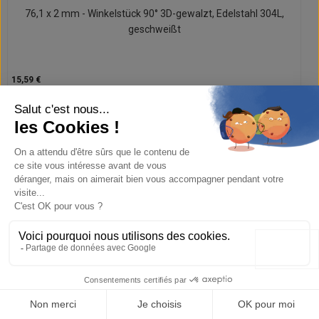
76,1 x 2 mm - Winkelstück 90° 3D-gewalzt, Edelstahl 304L,
geschweißt
15,59 €