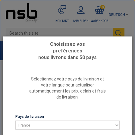
0
DEUTSCH
KONTAKT
ANMELDEN
WARENKORB
Choisissez vos
preférences
nous livrons dans 50 pays
Startseite
Verkaufshits
Sélectionnez votre pays de livraison et
votre langue pour actualiser
automatiquement les prix, délais et frais
CATEGORIES
de livraison.
VERKAUFSHITS
Pays de livraison
SORTIERUNG
ZEIGEN