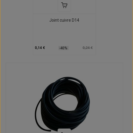
Joint cuivre D14
0,14 €
0,24 €
-40%