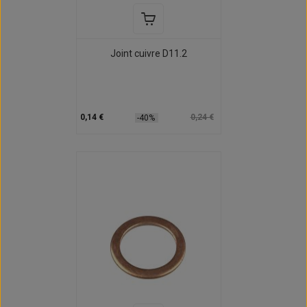
Joint cuivre D11.2
0,14 €
0,24 €
-40%