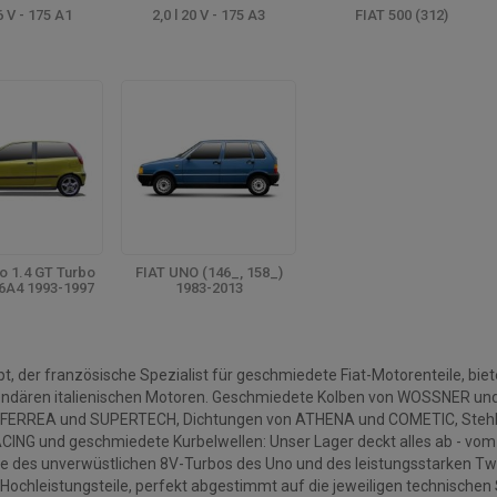
16 V - 175 A1
2,0 l 20 V - 175 A3
FIAT 500 (312)
o 1.4 GT Turbo
FIAT UNO (146_, 158_)
6A4 1993-1997
1983-2013
tärkte Motorteile
, der französische Spezialist für geschmiedete Fiat-Motorenteile, b
egendären italienischen Motoren. Geschmiedete Kolben von WOSSNER u
n FERREA und SUPERTECH, Dichtungen von ATHENA und COMETIC, Stehbo
CING und geschmiedete Kurbelwellen: Unser Lager deckt alles ab - vo
ive des unverwüstlichen 8V-Turbos des Uno und des leistungsstarken Twin
ochleistungsteile, perfekt abgestimmt auf die jeweiligen technischen Sp