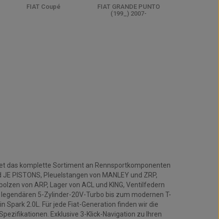
FIAT Coupé
FIAT GRANDE PUNTO
(199_) 2007-
ietet das komplette Sortiment an Rennsportkomponenten
nd JE PISTONS, Pleuelstangen von MANLEY und ZRP,
lzen von ARP, Lager von ACL und KING, Ventilfedern
m legendären 5-Zylinder-20V-Turbo bis zum modernen T-
 Spark 2.0L. Für jede Fiat-Generation finden wir die
ezifikationen. Exklusive 3-Klick-Navigation zu Ihren