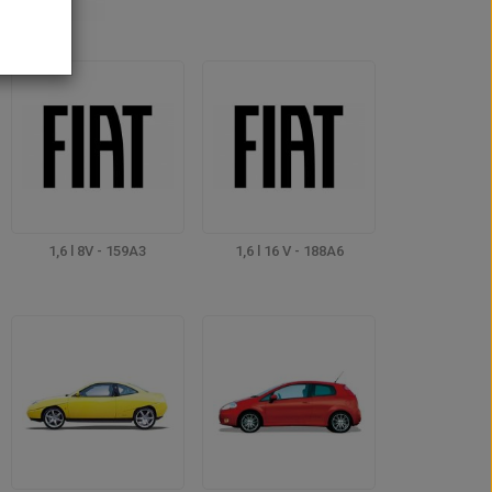
1,6 l 8V - 159A3
1,6 l 16 V - 188A6