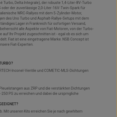
 Turbo, Delta Integrale), der robuste 1,4-Liter-8V-Turbo
 oder der zuverlässige 2,0-Liter-16V-Twin-Spark für
talienische WRC-Rallyes mit dem 5-Zylinder-Motor,
n des Uno Turbo und Asphalt-Rallye-Setups mit dem
tändiges Lager in Frankreich für sofortigen Versand,
eherrscht alle Aspekte von Fiat-Motoren, von der Turbo-
e auf Ihr Projekt zugeschnitten ist - egal ob es sich um
elt. Fiat ist eine eingetragene Marke. NSB Concept ist
nsere Fiat-Experten.
-TURBO?
ERTECH-Inconel-Ventile und COMETIC-MLS-Dichtungen
 Pleuelstangen aus ZRP und die verstärkten Dichtungen
250 PS zu erreichen und dabei die ursprngliche
 GEEIGNET?
b. Mit unseren Kits erreichen Sie je nach gewhltem