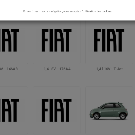
VERSTÄRKTE MOTORTEILE
En continuant votre navigation, vous acceptez l'utilisation des cookies.
 8V - 146A8
1,4 l 8V - 176A4
1,4 l 16V - T-Jet