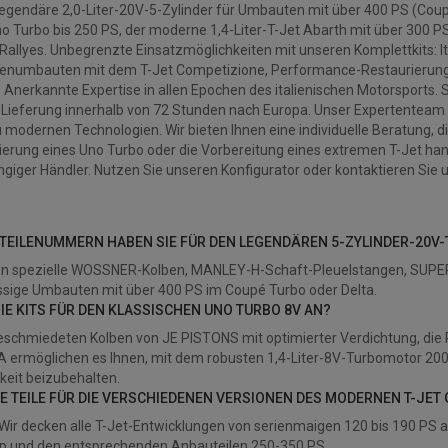
 legendäre 2,0-Liter-20V-5-Zylinder für Umbauten mit über 400 PS (Coupé
 Turbo bis 250 PS, der moderne 1,4-Liter-T-Jet Abarth mit über 300 PS
 Rallyes. Unbegrenzte Einsatzmöglichkeiten mit unseren Komplettkits: I
enumbauten mit dem T-Jet Competizione, Performance-Restaurierunge
 Anerkannte Expertise in allen Epochen des italienischen Motorsports. S
 Lieferung innerhalb von 72 Stunden nach Europa. Unser Expertenteam b
zu modernen Technologien. Wir bieten Ihnen eine individuelle Beratung, di
ierung eines Uno Turbo oder die Vorbereitung eines extremen T-Jet hand
giger Händler. Nutzen Sie unseren Konfigurator oder kontaktieren Sie u
 TEILENUMMERN HABEN SIE FÜR DEN LEGENDÄREN 5-ZYLINDER-20V
ren spezielle WOSSNER-Kolben, MANLEY-H-Schaft-Pleuelstangen, SUP
ssige Umbauten mit über 400 PS im Coupé Turbo oder Delta.
SIE KITS FÜR DEN KLASSISCHEN UNO TURBO 8V AN?
geschmiedeten Kolben von JE PISTONS mit optimierter Verdichtung, die
ermöglichen es Ihnen, mit dem robusten 1,4-Liter-8V-Turbomotor 200-
keit beizubehalten.
HRE TEILE FÜR DIE VERSCHIEDENEN VERSIONEN DES MODERNEN T-JET
 Wir decken alle T-Jet-Entwicklungen von serienmaigen 120 bis 190 PS a
p und den entsprechenden Anbauteilen 250-350 PS.