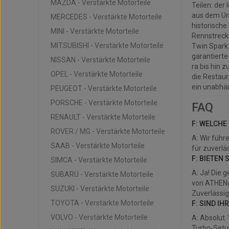
MAZDA - Verstärkte Motorteile
Teilen: der
aus dem Uno
MERCEDES - Verstärkte Motorteile
historische
MINI - Verstärkte Motorteile
Rennstreck
MITSUBISHI - Verstärkte Motorteile
Twin Spark.
garantierte
NISSAN - Verstärkte Motorteile
ra bis hin 
OPEL - Verstärkte Motorteile
die Restaur
ein unabhän
PEUGEOT - Verstärkte Motorteile
PORSCHE - Verstärkte Motorteile
FAQ
RENAULT - Verstärkte Motorteile
F: WELCHE
ROVER / MG - Verstärkte Motorteile
A: Wir füh
SAAB - Verstärkte Motorteile
für zuverlä
F: BIETEN 
SIMCA - Verstärkte Motorteile
A: Ja! Die 
SUBARU - Verstärkte Motorteile
von ATHENA 
SUZUKI - Verstärkte Motorteile
Zuverlässig
TOYOTA - Verstärkte Motorteile
F: SIND I
VOLVO - Verstärkte Motorteile
A: Absolut.
Turbo-Setu