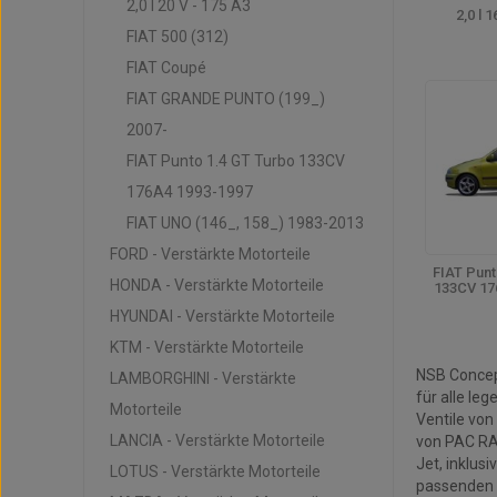
2,0 l 20 V - 175 A3
2,0 l 
FIAT 500 (312)
FIAT Coupé
FIAT GRANDE PUNTO (199_)
2007-
FIAT Punto 1.4 GT Turbo 133CV
176A4 1993-1997
FIAT UNO (146_, 158_) 1983-2013
FORD - Verstärkte Motorteile
FIAT Punt
HONDA - Verstärkte Motorteile
133CV 17
HYUNDAI - Verstärkte Motorteile
KTM - Verstärkte Motorteile
FIAT - Vers
NSB Concept
LAMBORGHINI - Verstärkte
für alle l
Motorteile
Ventile vo
LANCIA - Verstärkte Motorteile
von PAC RA
Jet, inklus
LOTUS - Verstärkte Motorteile
passenden H