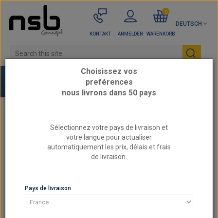
0
DEUTSCH
KONTAKT
ANMELDEN
WARENKORB
Choisissez vos
preférences
nous livrons dans 50 pays
Startseite
AUDI - Verstärkte Motorteile
Sélectionnez votre pays de livraison et
AUDI A4 4 RS4 B9
votre langue pour actualiser
automatiquement les prix, délais et frais
de livraison.
AUDI A4 4 RS4 B9
AUDI A4 4 RS4 B9
Pays de livraison
Es gibt 3 Artikel.