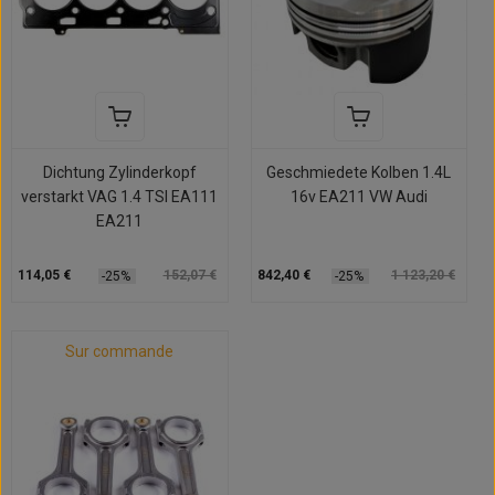
Dichtung Zylinderkopf
Geschmiedete Kolben 1.4L
verstarkt VAG 1.4 TSI EA111
16v EA211 VW Audi
EA211
114,05 €
152,07 €
842,40 €
1 123,20 €
-25%
-25%
Sur commande