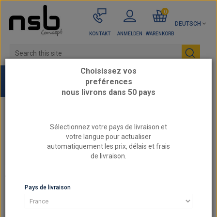
0
DEUTSCH
KONTAKT
ANMELDEN
WARENKORB
Choisissez vos
preférences
nous livrons dans 50 pays
Startseite
Pulley RÃ©glables AAC
Sélectionnez votre pays de livraison et
votre langue pour actualiser
automatiquement les prix, délais et frais
CATEGORIES
de livraison.
ARTIKEL DES HERSTELLERS: PULLEY RÃ©GLABLES AAC
Pays de livraison
SORTIERUNG