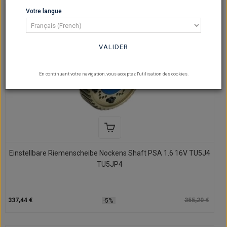
Votre langue
VALIDER
En continuant votre navigation, vous acceptez l'utilisation des cookies.
Einstellbare Riemenscheibe Nockens Shaft PSA 1.6 16V TU5J4
TU5JP4
337,44 €
355,20 €
-5%