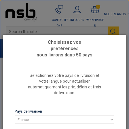
0
NEDERLANDS
CONTACTEER
INLOGGEN
WINKELWAGE
ONS
N
Choisissez vos
preférences
nous livrons dans 50 pays
Home
Sélectionnez votre pays de livraison et
CITROËN / DS - Versterkte motoronderdelen
votre langue pour actualiser
automatiquement les prix, délais et frais
de livraison.
CITROËN / DS - VERSTERKTE MOTORONDERDELEN
CITROËN / DS - VERSTERKTE MOTORONDERDELEN
Pays de livraison