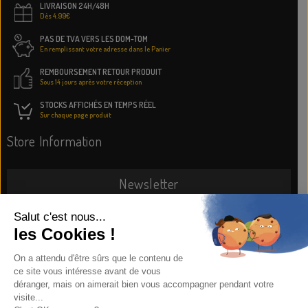
LIVRAISON 24H/48H
Dès 4.99€
PAS DE TVA VERS LES DOM-TOM
En remplissant votre adresse dans le Panier
REMBOURSEMENT RETOUR PRODUIT
Sous 14 jours après votre réception
STOCKS AFFICHÉS EN TEMPS RÉEL
Sur chaque page produit
Store Information
Newsletter
SUBSCRIBE NOW
Information