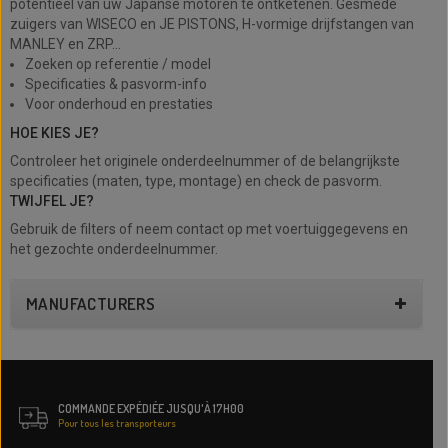
potentieel van uw Japanse motoren te ontketenen. Gesmede
zuigers van WISECO en JE PISTONS, H-vormige drijfstangen van
MANLEY en ZRP...
Zoeken op referentie / model
Specificaties & pasvorm-info
Voor onderhoud en prestaties
HOE KIES JE?
Controleer het originele onderdeelnummer of de belangrijkste
specificaties (maten, type, montage) en check de pasvorm.
TWIJFEL JE?
Gebruik de filters of neem contact op met voertuiggegevens en
het gezochte onderdeelnummer.
MANUFACTURERS
COMMANDE EXPÉDIÉE JUSQU'À 17H00
Pour tous les transporteurs