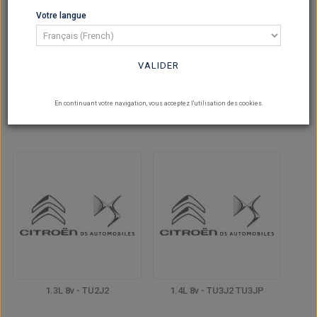
Votre langue
VALIDER
En continuant votre navigation, vous acceptez l'utilisation des cookies.
1.2L 8v - XZ7R
1.3L 8v - TU24
1.3L 8v - TU2J2
1.4L 8v - TU3J2 TU3JP