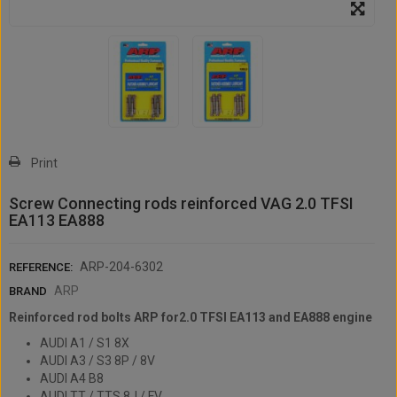
Print
Screw Connecting rods reinforced VAG 2.0 TFSI
EA113 EA888
ARP-204-6302
REFERENCE:
ARP
BRAND
Reinforced rod bolts ARP for
2.0 TFSI EA113 and EA888 engine
AUDI A1 / S1 8X
AUDI A3 / S3 8P / 8V
AUDI A4 B8
AUDI TT / TTS 8J / FV