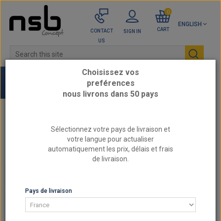
0
ENGLISH
CART
CONTACT
SIGN IN
US
Choisissez vos
preférences
nous livrons dans 50 pays
Home
VW / SEAT - Reinforced engine parts
Sélectionnez votre pays de livraison et
2.0L 16v - EA888 Gen1
votre langue pour actualiser
Screw Connecting rods reinforced VAG 2.0 TFSI
automatiquement les prix, délais et frais
EA113 EA888
de livraison.
2.0L 16V - EA888 GEN1
Pays de livraison