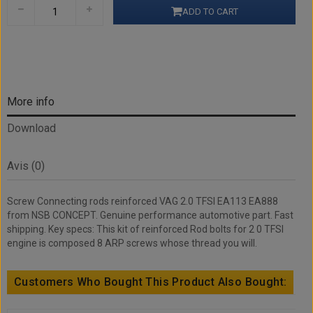
ADD TO CART
More info
Download
Avis (0)
Screw Connecting rods reinforced VAG 2.0 TFSI EA113 EA888
from NSB CONCEPT. Genuine performance automotive part. Fast
shipping. Key specs: This kit of reinforced Rod bolts for 2 0 TFSI
engine is composed 8 ARP screws whose thread you will.
Customers Who Bought This Product Also Bought: