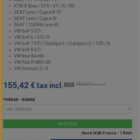
KTM X-Bow / GT4 / GT / R / RR
SEAT Leon / Cupra R 1P
SEAT Leon / Cupra 5F
SEAT / CUPRA Leon KL
VW Golf 5 GTI
VW Golf 6 / GTI / R
VW Golf 7 GTI / ClubSport / ClubSport S / TCR / R
VW Golf 8 GTI
VW New Beetle
VW Polo R WRC 6R
VW Scirocco 3 / R
tax incl.
155,42 €
182,84 €
tax incl.
-15%
THREAD - RANGE
IN STOCK
Item
Stock NSB France : 1