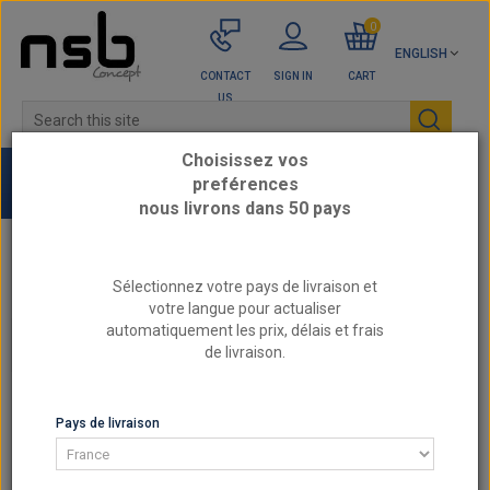
0
ENGLISH
CONTACT
SIGN IN
CART
US
Choisissez vos
preférences
nous livrons dans 50 pays
Home
UNIVERSAL MANOMETER
Sélectionnez votre pays de livraison et
votre langue pour actualiser
automatiquement les prix, délais et frais
UNIVERSAL MANOMETER
de livraison.
UNIVERSAL MANOMETER
Pays de livraison