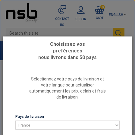
0
ENGLISH
CART
CONTACT
SIGN IN
US
Choisissez vos
preférences
nous livrons dans 50 pays
Home
PEUGEOT - Reinforced engine parts
Sélectionnez votre pays de livraison et
2.0L 16v - XU10J4RS-K
votre langue pour actualiser
Forged pistons 2.0L 16v XU10J4RS-K Peugeot
automatiquement les prix, délais et frais
Citroen
de livraison.
2.0L 16V - XU10J4RS-K
Pays de livraison