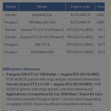
Brand
Model
Engine code
Power
Citroën
Xsara Kit Car
XU10J4RS-K
≈280 hp
Peugeot
306 Maxi (Kit Car)
XU10J4RS-K
≈280 hp
Citroën
Xsara VTS 2.0 16V (Phase I)
RFS (XU10J4RS)
167 hp
Citroën
Xsara VTS 2.0 16V (Phase II)
RFS (XU10J4RS)
163 hp
Peugeot
306 GTI-6
RFS (XU10J4RS)
167 hp
Peugeot
306 Rallye (UK)
RFS (XU10J4RS)
167 hp
OEM piston references :
Peugeot 306 GTI-6 / 306 Rallye — engine RFS (XU10J4RS)
:
PSA 0628.C6 (piston with rings and pin, standard dimension).
Citroën Xsara VTS 2.0 16V — engine RFS (XU10J4RS):
PSA
0628.C6 (piston with rings and pin, standard dimension).
Applications Competition Kit Car (306 Maxi / Xsara Kit Car):
references specific Peugeot Sport / Citroën Sport depending
on update (EVO); check via official Competition network.