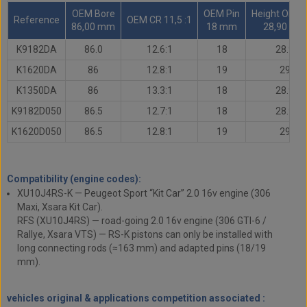
OEM Bore
OEM Pin
Height OEM 
Reference
OEM CR 11,5 :1
86,00 mm
18 mm
28,90 mm
K9182DA
86.0
12.6:1
18
28.9
K1620DA
86
12.8:1
19
29
K1350DA
86
13.3:1
18
28.9
K9182D050
86.5
12.7:1
18
28.9
K1620D050
86.5
12.8:1
19
29
Compatibility (engine codes):
XU10J4RS-K — Peugeot Sport “Kit Car” 2.0 16v engine (306
Maxi, Xsara Kit Car).
RFS (XU10J4RS) — road-going 2.0 16v engine (306 GTI-6 /
Rallye, Xsara VTS) — RS-K pistons can only be installed with
long connecting rods (≈163 mm) and adapted pins (18/19
mm).
vehicles original & applications competition associated :