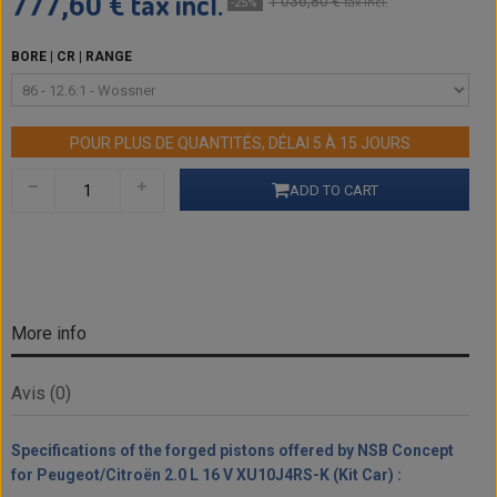
tax incl.
777,60 €
1 036,80 €
tax incl.
-25%
BORE | CR | RANGE
POUR PLUS DE QUANTITÉS, DÉLAI 5 À 15 JOURS
ADD TO CART
More info
Avis (0)
Specifications of the forged pistons offered by NSB Concept
for Peugeot/Citroën 2.0 L 16 V XU10J4RS-K (Kit Car) :