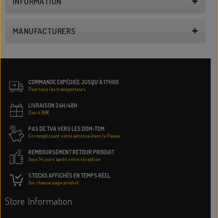
INFORMATION
MANUFACTURERS
COMMANDE EXPÉDIÉE JUSQU'À 17H00
Pour tous les transporteurs
LIVRAISON 24H/48H
Dès 4.99€
PAS DE TVA VERS LES DOM-TOM
En remplissant votre adresse dans le Panier
REMBOURSEMENT RETOUR PRODUIT
Sous 14 jours après votre réception
STOCKS AFFICHÉS EN TEMPS RÉEL
Sur chaque page produit
Store Information