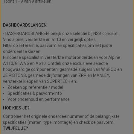
Toont 1 - 9 van 9 artikelen
DASHBOARDSLANGEN
DASHBOARDSLANGEN
- DASHBOARDSLANGEN: bekijk onze selectie bij NSB concept.
Vind alpine, versterkte en a110 en vergelijk opties.
Filter op referentie, pasvorm en specificaties om het juiste
onderdeel te kiezen.
Europese specialist in versterkte motoronderdelen voor Alpine
A110, GTA V6 en A610. Ontdek onze exclusieve selectie
hoogwaardige componenten: gesmede zuigers van WISECO en
JE PISTONS, gesmede drijfstangen van ZRP en MANLEY,
versterkte kleppen van SUPERTECH en...
Zoeken op referentie / model
Specificaties & pasvorm-info
Voor onderhoud en performance
HOE KIES JE?
Controleer het originele onderdeelnummer of de belangrijkste
specificaties (maten, type, montage) en check de pasvorm.
TWIJFEL JE?