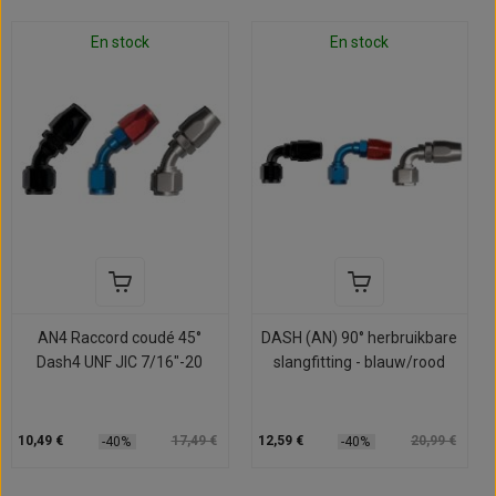
En stock
En stock
AN4 Raccord coudé 45°
DASH (AN) 90° herbruikbare
Dash4 UNF JIC 7/16"-20
slangfitting - blauw/rood
10,49 €
17,49 €
12,59 €
20,99 €
-40%
-40%