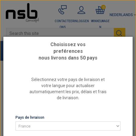
0
NEDERLANDS
CONTACTEER
INLOGGEN
WINKELWAGE
ONS
N
Choisissez vos
preférences
nous livrons dans 50 pays
Home
DASHBOARDSLANGEN
Sélectionnez votre pays de livraison et
votre langue pour actualiser
automatiquement les prix, délais et frais
DASHBOARDSLANGEN
de livraison.
DASHBOARDSLANGEN
Pays de livraison
Er zijn 9 producten.
SORTEREN OP