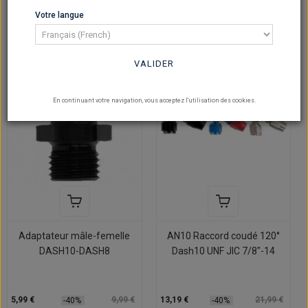
Votre langue
En stock
En stock
VALIDER
En continuant votre navigation, vous acceptez l'utilisation des cookies.
Adaptateur mâle-femelle
AN10 Raccord coudé 120°
DASH10-DASH8
Dash10 UNF JIC 7/8"-14
5,99 €
9,99 €
13,19 €
21,99 €
-40%
-40%