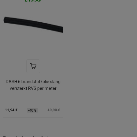
En stock
DASH 6 brandstof/olie slang
versterkt RVS per meter
11,94 €
19,90 €
-40%