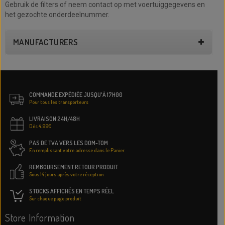
Gebruik de filters of neem contact op met voertuiggegevens en
het gezochte onderdeelnummer.
MANUFACTURERS
COMMANDE EXPÉDIÉE JUSQU'À 17H00
Pour tous les transporteurs
LIVRAISON 24H/48H
Dès 4.99€
PAS DE TVA VERS LES DOM-TOM
En remplissant votre adresse dans le Panier
REMBOURSEMENT RETOUR PRODUIT
Sous 14 jours après votre réception
STOCKS AFFICHÉS EN TEMPS RÉEL
Sur chaque page produit
Store Information