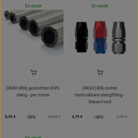
En stock
En stock
DASH (AN) gevlochten RVS-
DASH (AN) rechte
slang - per meter
herbruikbare slangfitting -
blauw/rood
8,39 €
13,99 €
4,79 €
7,99 €
-40%
-40%