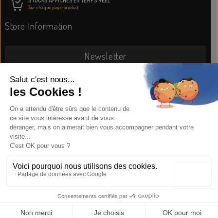
STOCKS AFFICHÉS EN TEMPS RÉEL
Sur chaque page produit
Store Information
Newsletter
SUBSCRIBE NOW
Information