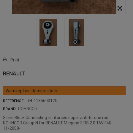
Print
RENAULT
Warning: Last items in stock!
RH-113560012R
REFERENCE:
ROHNCOR
BRAND
Silent Block Connecting reinforced upper anti-torque rod
ROHNCOR Group N for RENAULT Megane 3 RS 2.0 16V F4R
11/2008-