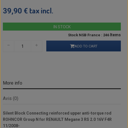
tax incl.
39,90 €
IN STOCK
Items
Stock NSB France : 246
ADD TO CART
More info
Avis (0)
Silent Block Connecting reinforced upper anti-torque rod
ROHNCOR Group N for RENAULT Megane 3 RS 2.0 16V F4R
11/2008-