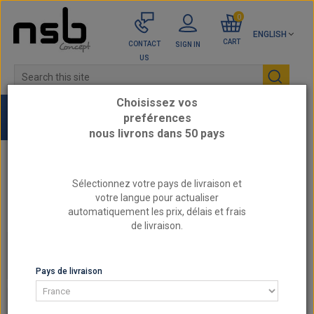
0
ENGLISH
CART
CONTACT
SIGN IN
US
Choisissez vos
preférences
nous livrons dans 50 pays
Home
RENAULT - Reinforced engine parts
Sélectionnez votre pays de livraison et
RENAULT Megane 3
votre langue pour actualiser
RENAULT Megane 3 RS 250cv F4R 874 2009-2015
automatiquement les prix, délais et frais
RENAULT
de livraison.
RENAULT MEGANE 3 RS 250CV F4R 874 2009-
2015
Pays de livraison