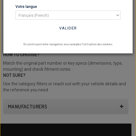
ADJUSTABLE CAMSHAFT PULLEYS
Votre langue
- Adjustable camshaft pulleys: browse our selection on NSB
concept.
Find adjustable, camshaft and pulleys and compare options.
Filter by reference, fitment and specs to pick the right part.
VALIDER
Search by part number / model
Specs & fitment details
En continuant votre navigation, vous acceptez l'utilisation des cookies.
For maintenance and performance builds
HOW TO CHOOSE?
Match the original part number or key specs (dimensions, type,
mounting) and check fitment notes.
NOT SURE?
Use the category filters or reach out with your vehicle details and
the reference you need.
MANUFACTURERS