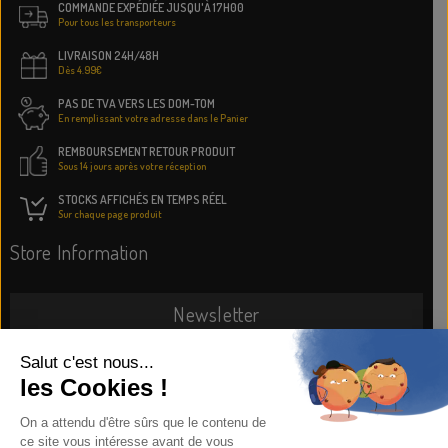
COMMANDE EXPÉDIÉE JUSQU'À 17H00
Pour tous les transporteurs
LIVRAISON 24H/48H
Dès 4.99€
PAS DE TVA VERS LES DOM-TOM
En remplissant votre adresse dans le Panier
REMBOURSEMENT RETOUR PRODUIT
Sous 14 jours après votre réception
STOCKS AFFICHÉS EN TEMPS RÉEL
Sur chaque page produit
Store Information
Newsletter
SUBSCRIBE NOW