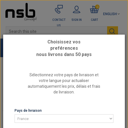
0
ENGLISH
CONTACT
SIGN IN
CART
US
Choisissez vos
preférences
nous livrons dans 50 pays
Home
Engine parts by category
Sélectionnez votre pays de livraison et
Adjustable camshaft pulleys
votre langue pour actualiser
automatiquement les prix, délais et frais
de livraison.
ADJUSTABLE CAMSHAFT PULLEYS
ADJUSTABLE CAMSHAFT PULLEYS
Pays de livraison
Adjustable camshaft pulleys