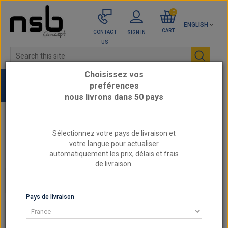
0
ENGLISH
CART
CONTACT
SIGN IN
US
Choisissez vos
preférences
nous livrons dans 50 pays
Home
BMW - Reinforced Engine Parts
Sélectionnez votre pays de livraison et
3.0L 24v - B58B30
votre langue pour actualiser
Reinforced Crankshaft bearing studs ARP BMW /
automatiquement les prix, délais et frais
TOYOTA 3.0 24V B58B30
de livraison.
3.0L 24V - B58B30
Pays de livraison