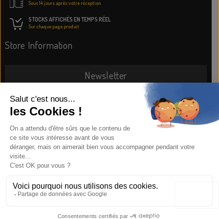
Sous 14 jours après votre réception
STOCKS AFFICHÉS EN TEMPS RÉEL
Sur chaque page produit
Store Information
Newsletter
SUBSCRIBE NOW
Information