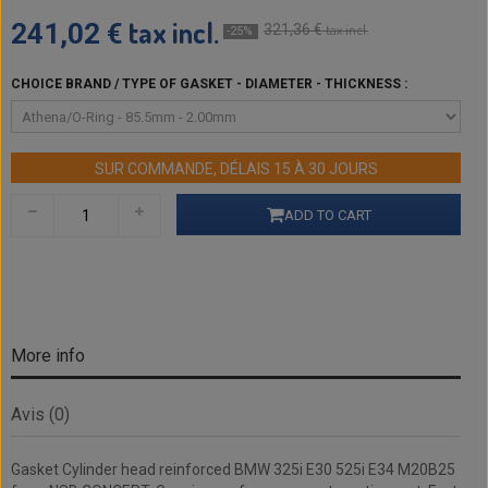
tax incl.
241,02 €
321,36 €
tax incl.
-25%
CHOICE BRAND / TYPE OF GASKET - DIAMETER - THICKNESS :
SUR COMMANDE, DÉLAIS 15 À 30 JOURS
ADD TO CART
More info
Avis (0)
Gasket Cylinder head reinforced BMW 325i E30 525i E34 M20B25