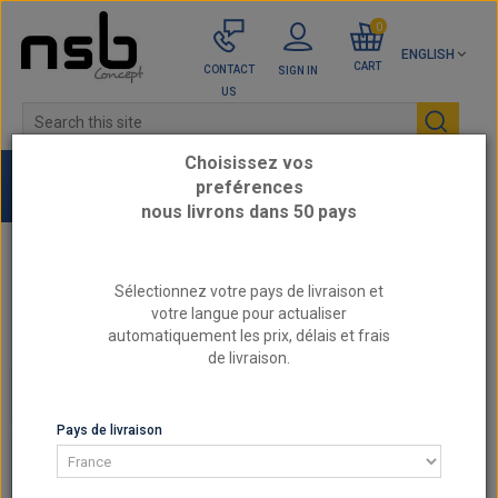
0
ENGLISH
CART
CONTACT
SIGN IN
US
Choisissez vos
preférences
nous livrons dans 50 pays
Home
BMW - Reinforced Engine Parts
Sélectionnez votre pays de livraison et
2.5L 12v - M20B25
votre langue pour actualiser
Gasket Cylinder head reinforced BMW 325i E30
automatiquement les prix, délais et frais
525i E34 M20B25
de livraison.
2.5L 12V - M20B25
Pays de livraison