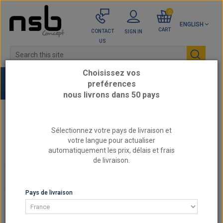
0
ENGLISH
CART
CONTACT
SIGN IN
US
Choisissez vos
preférences
nous livrons dans 50 pays
Home
TURBO / SUPERCHARGED
Intercooler
Sélectionnez votre pays de livraison et
Universal intercoolers
votre langue pour actualiser
Aluminum intercooler 500x140x65mm
automatiquement les prix, délais et frais
connections: 63mm
de livraison.
UNIVERSAL INTERCOOLERS
Pays de livraison