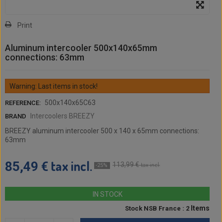
Print
Aluminum intercooler 500x140x65mm
connections: 63mm
Warning: Last items in stock!
500x140x65C63
REFERENCE:
Intercoolers BREEZY
BRAND
BREEZY aluminum intercooler 500 x 140 x 65mm connections:
63mm
tax incl.
85,49 €
113,99 €
tax incl.
-25%
IN STOCK
Items
Stock NSB France : 2