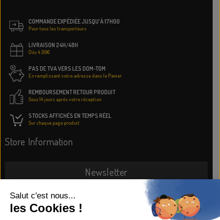
COMMANDE EXPÉDIÉE JUSQU'À 17H00
Pour tous les transporteurs
LIVRAISON 24H/48H
Dès 4.99€
PAS DE TVA VERS LES DOM-TOM
En remplissant votre adresse dans le Panier
REMBOURSEMENT RETOUR PRODUIT
Sous 14 jours après votre réception
STOCKS AFFICHÉS EN TEMPS RÉEL
Sur chaque page produit
Store Information
Newsletter
SUBSCRIBE NOW