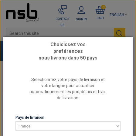
0
ENGLISH
CART
CONTACT
SIGN IN
US
Choisissez vos
preférences
nous livrons dans 50 pays
Home
AIR CIRCUIT
Silicone Hoses
Sélectionnez votre pays de livraison et
90 silicone reducers
votre langue pour actualiser
51-63mm - 90A 4-ply silicone reducer REDOX
automatiquement les prix, délais et frais
de livraison.
90 SILICONE REDUCERS
Pays de livraison