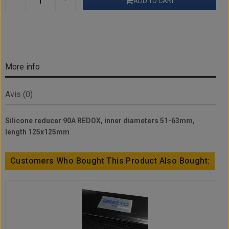
ADD TO CART
More info
Avis (0)
Silicone reducer 90A REDOX, inner diameters 51-63mm,
length 125x125mm
Customers Who Bought This Product Also Bought: