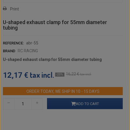
Print
U-shaped exhaust clamp for 55mm diameter
tubing
abr-55
REFERENCE:
RC RACING
BRAND
U-shaped exhaust clamp for 55mm diameter tubing
tax incl.
12,17 €
16,22 €
tax incl.
-25%
ORDER TODAY, WE SHIP IN 10 - 15 DAYS
ADD TO CART