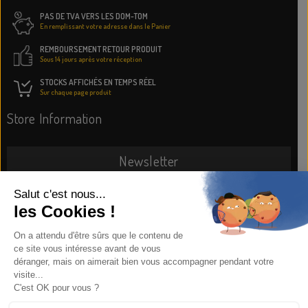
PAS DE TVA VERS LES DOM-TOM
En remplissant votre adresse dans le Panier
REMBOURSEMENT RETOUR PRODUIT
Sous 14 jours après votre réception
STOCKS AFFICHÉS EN TEMPS RÉEL
Sur chaque page produit
Store Information
Newsletter
SUBSCRIBE NOW
Information