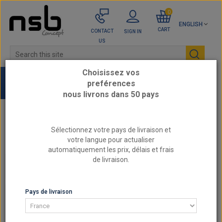
0
ENGLISH
CART
CONTACT
SIGN IN
US
Choisissez vos
preférences
nous livrons dans 50 pays
Home
UNIVERSAL EXHAUST
Exhaust clamp
Sélectionnez votre pays de livraison et
U-shaped exhaust clamp for 55mm diameter
votre langue pour actualiser
tubing
automatiquement les prix, délais et frais
de livraison.
EXHAUST CLAMP
Pays de livraison