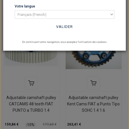
Votre langue
Sur commande
Sur commande
VALIDER
En continuant votre navigation, vous acceptez l'utilisation des cookies.
Adjustable camshaft pulley
Adjustable camshaft pulley
CATCAMS 48 teeth FIAT
Kent Cams FIAT a Punto Tipo
PUNTO a TURBO 1.4
SOHC 1.4 1.6
159,84 €
177,60 €
263,41 €
-10%