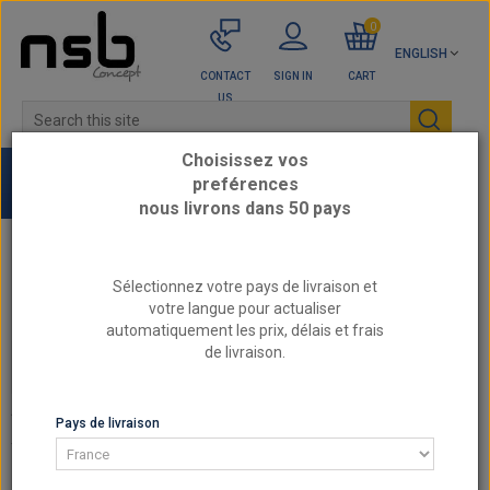
0
ENGLISH
CONTACT
SIGN IN
CART
US
Choisissez vos
preférences
nous livrons dans 50 pays
Home
FIAT - Reinforced engine parts
Sélectionnez votre pays de livraison et
1.4L 8v - 176A4
votre langue pour actualiser
automatiquement les prix, délais et frais
de livraison.
1.4L 8V - 176A4
1.4L 8V - 176A4
Pays de livraison
There are 6 products.
SORT BY