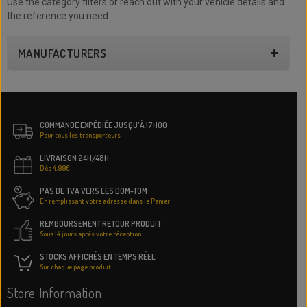
Use the category filters or reach out with your vehicle details and
the reference you need.
MANUFACTURERS
COMMANDE EXPÉDIÉE JUSQU'À 17H00
Pour tous les transporteurs
LIVRAISON 24H/48H
Dès 4.99€
PAS DE TVA VERS LES DOM-TOM
En remplissant votre adresse dans le Panier
REMBOURSEMENT RETOUR PRODUIT
Sous 14 jours après votre réception
STOCKS AFFICHÉS EN TEMPS RÉEL
Sur chaque page produit
Store Information