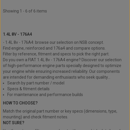
Showing 1 - 6 of 6 items
1.4L 8v - 176A4
1.4L 8V - 176A4
- 1.4L 8v - 176A4: browse our selection on NSB concept.
Find engine, reinforced and 176a4 and compare options.
Filter by reference, fitment and specs to pick the right part.
Do you own a FIAT 1.4L 8v - 176A4 engine? Discover our selection
of high-performance engine parts specially designed to optimize
your engine while ensuring increased reliability. Our components
are intended for demanding enthusiasts who seek quality...
Search by part number / model
Specs & fitment details
For maintenance and performance builds
HOW TO CHOOSE?
Match the original part number or key specs (dimensions, type,
mounting) and check fitment notes.
NOT SURE?