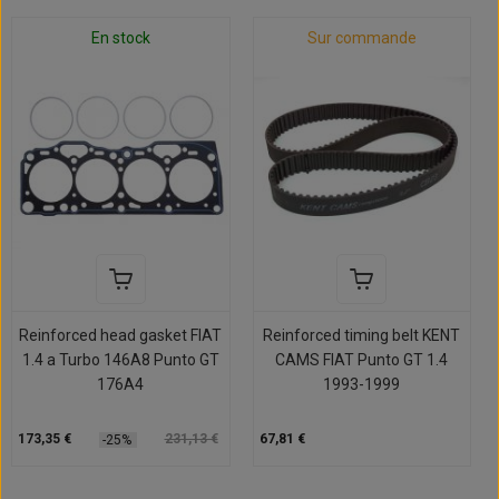
En stock
Sur commande
Reinforced head gasket FIAT
Reinforced timing belt KENT
1.4 a Turbo 146A8 Punto GT
CAMS FIAT Punto GT 1.4
176A4
1993-1999
173,35 €
231,13 €
67,81 €
-25%