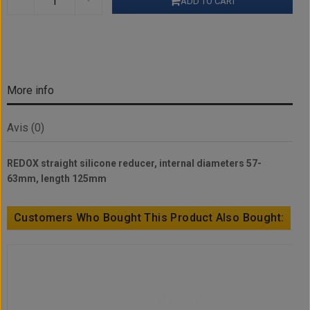
ADD TO CART
More info
Avis (0)
REDOX straight silicone reducer, internal diameters 57-
63mm, length 125mm
Customers Who Bought This Product Also Bought: