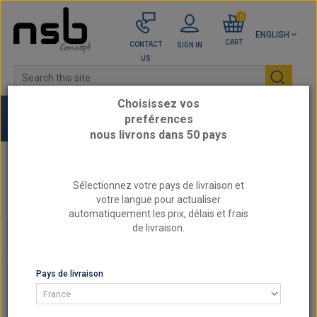
0
ENGLISH
CART
CONTACT
SIGN IN
US
Choisissez vos
preférences
nous livrons dans 50 pays
Home
AIR CIRCUIT
Silicone Hoses
Sélectionnez votre pays de livraison et
Straight silicone reducers
votre langue pour actualiser
57-63mm - REDOX 4-ply straight silicone reducer
automatiquement les prix, délais et frais
de livraison.
STRAIGHT SILICONE REDUCERS
Pays de livraison