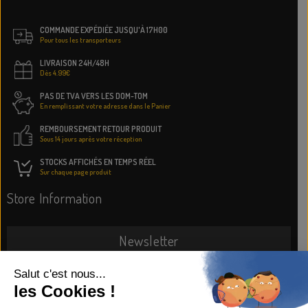
COMMANDE EXPÉDIÉE JUSQU'À 17H00
Pour tous les transporteurs
LIVRAISON 24H/48H
Dès 4.99€
PAS DE TVA VERS LES DOM-TOM
En remplissant votre adresse dans le Panier
REMBOURSEMENT RETOUR PRODUIT
Sous 14 jours après votre réception
STOCKS AFFICHÉS EN TEMPS RÉEL
Sur chaque page produit
Store Information
Newsletter
SUBSCRIBE NOW