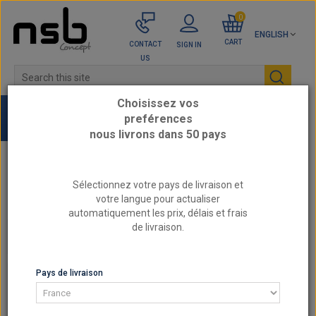
0
ENGLISH
CART
CONTACT
SIGN IN
US
Choisissez vos
preférences
nous livrons dans 50 pays
Home
Engine parts by category
Sélectionnez votre pays de livraison et
TURBOSMART wastegate actuator for DS3 207
votre langue pour actualiser
RC 208 GTI RCZ MINI COOPER R56
automatiquement les prix, délais et frais
de livraison.
ENGINE PARTS BY CATEGORY
Pays de livraison