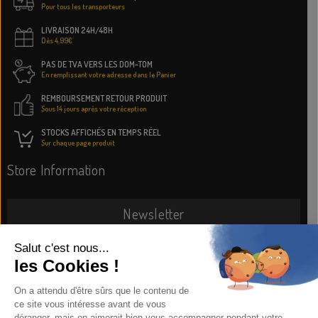
Pour tous les transporteurs
LIVRAISON 24H/48H
Dès 4.99€
PAS DE TVA VERS LES DOM-TOM
En remplissant votre adresse dans le Panier
REMBOURSEMENT RETOUR PRODUIT
Sous 14 jours après votre réception
STOCKS AFFICHÉS EN TEMPS RÉEL
Sur chaque page produit
Store Information
Newsletter
SUBSCRIBE NOW