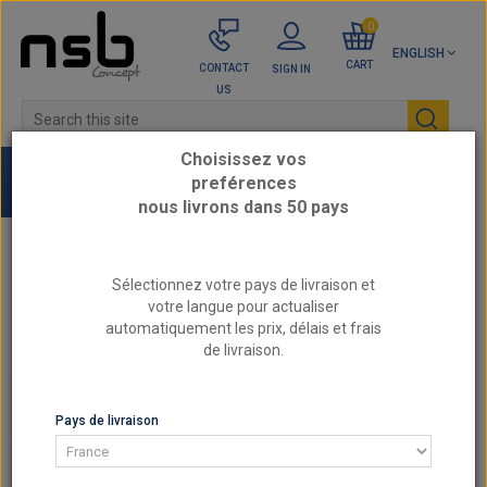
0
ENGLISH
CART
CONTACT
SIGN IN
US
Choisissez vos
preférences
nous livrons dans 50 pays
Home
REINFORCED CLUTCH
Sélectionnez votre pays de livraison et
AUTOBIANCHI - Reinforced Clutch
votre langue pour actualiser
Reinforced rigid sintered metal clutch disc 3
automatiquement les prix, délais et frais
SAFFA pads for AUTOBIANCHI A 112 Elite, 1.0 8V
de livraison.
engine from 1980 to 1983
AUTOBIANCHI - REINFORCED CLUTCH
Pays de livraison