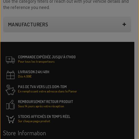
Use the category filters or reach out with your vehicle details and
the reference you need.
MANUFACTURERS
COMMANDE EXPÉDIÉE JUSQU'À 17H00
Pour tous les transporteurs
LIVRAISON 24H/48H
Dès 4.99€
PAS DE TVA VERS LES DOM-TOM
En remplissant votre adresse dans le Panier
REMBOURSEMENT RETOUR PRODUIT
Sous 14 jours après votre réception
STOCKS AFFICHÉS EN TEMPS RÉEL
Sur chaque page produit
Store Information