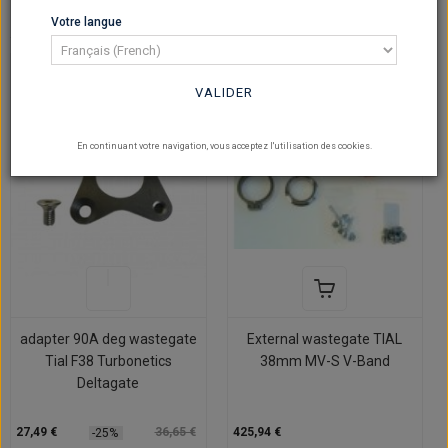
Votre langue
Sur commande
En stock
VALIDER
En continuant votre navigation, vous acceptez l'utilisation des cookies.
adapter 90A deg wastegate
External wastegate TIAL
Tial F38 Turbonetics
38mm MV-S V-Band
Deltagate
27,49 €
36,65 €
425,94 €
-25%