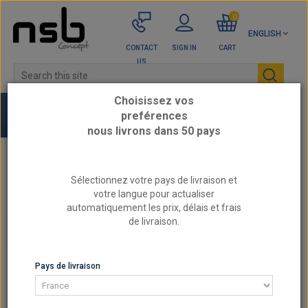
0
ENGLISH
CONTACT
SIGN IN
CART
US
Choisissez vos
preférences
nous livrons dans 50 pays
Home
TURBO / SUPERCHARGED
Sélectionnez votre pays de livraison et
TIAL external wastegate
votre langue pour actualiser
automatiquement les prix, délais et frais
de livraison.
TIAL EXTERNAL WASTEGATE
TIAL EXTERNAL WASTEGATE
Pays de livraison
There are 7 products.
SORT BY