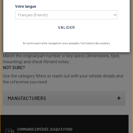
LEXUS - SHORT SPRINGS
Votre langue
- LEXUS - Short springs: browse our selection on NSB concept.
Find springs, lexus and short and compare options.
Filter by reference, fitment and specs to pick the right part.
Search by part number / model
VALIDER
Specs & fitment details
For maintenance and performance builds
En continuant votre navigation, vous acceptez l'utilisation des cookies.
HOW TO CHOOSE?
Match the original part number or key specs (dimensions, type,
mounting) and check fitment notes.
NOT SURE?
Use the category filters or reach out with your vehicle details and
the reference you need.
MANUFACTURERS
COMMANDE EXPÉDIÉE JUSQU'À 17H00