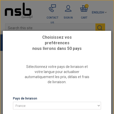
0
ENGLISH
CONTACT
SIGN IN
CART
US
Choisissez vos
preférences
nous livrons dans 50 pays
Home
SPORT CHASSIS
Short springs
Sélectionnez votre pays de livraison et
LEXUS - Short springs
votre langue pour actualiser
automatiquement les prix, délais et frais
de livraison.
LEXUS - SHORT SPRINGS
LEXUS - SHORT SPRINGS
Pays de livraison
LEXUS - Short springs