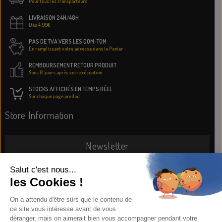
Pour tous les transporteurs
LIVRAISON 24H/48H
Dès 4.99€
PAS DE TVA VERS LES DOM-TOM
En remplissant votre adresse dans le Panier
REMBOURSEMENT RETOUR PRODUIT
Sous 14 jours après votre réception
STOCKS AFFICHÉS EN TEMPS RÉEL
Sur chaque page produit
Store Information
Newsletter
SUBSCRIBE NOW