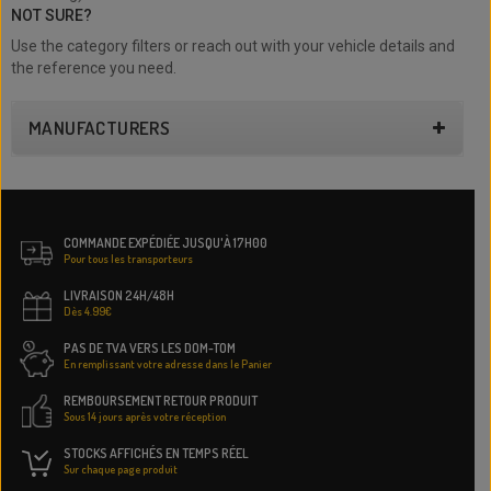
NOT SURE?
Use the category filters or reach out with your vehicle details and
the reference you need.
MANUFACTURERS
COMMANDE EXPÉDIÉE JUSQU'À 17H00
Pour tous les transporteurs
LIVRAISON 24H/48H
Dès 4.99€
PAS DE TVA VERS LES DOM-TOM
En remplissant votre adresse dans le Panier
REMBOURSEMENT RETOUR PRODUIT
Sous 14 jours après votre réception
STOCKS AFFICHÉS EN TEMPS RÉEL
Sur chaque page produit