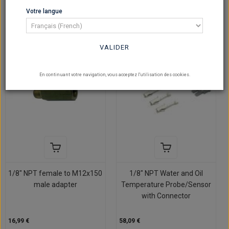
Votre langue
Sur commande
Sur commande
VALIDER
En continuant votre navigation, vous acceptez l'utilisation des cookies.
1/8" NPT female to M12x150
1/8" NPT Water and Oil
male adapter
Temperature Probe/Sensor
with Connector
16,99 €
58,09 €