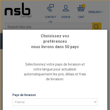
0
ENGLISH
CONTACT
SIGN IN
CART
US
Choisissez vos
preférences
nous livrons dans 50 pays
Home
PROGRAMMABLE MANAGEMENT
Sélectionnez votre pays de livraison et
Oil temperature probe
votre langue pour actualiser
automatiquement les prix, délais et frais
de livraison.
OIL TEMPERATURE PROBE
OIL TEMPERATURE PROBE
Pays de livraison
There are 3 products.
SORT BY