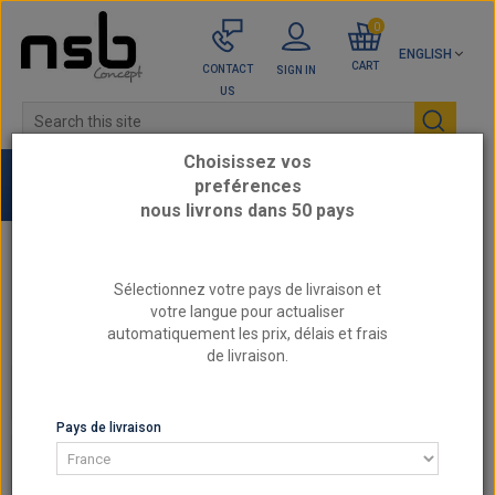
0
ENGLISH
CART
CONTACT
SIGN IN
US
Choisissez vos
preférences
nous livrons dans 50 pays
Home
UNIVERSAL EXHAUST
Conical reducer
Sélectionnez votre pays de livraison et
Symmetrical conical stainless steel reducer,
votre langue pour actualiser
diameter 60.3-48.3mm, length 36mm, thickness
automatiquement les prix, délais et frais
2mm
de livraison.
CONICAL REDUCER
Pays de livraison