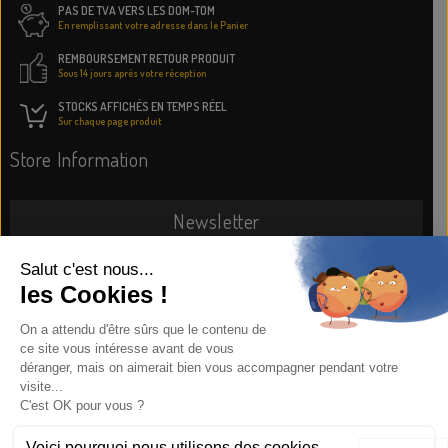
PAS DE TVA VERS LES DOM-TOM
En remplissant votre adresse dans le Panier
REMBOURSEMENT RETOUR PRODUIT
Sous 14 jours après votre réception
STOCKS AFFICHÉS EN TEMPS RÉEL
Sur chaque page produit
Store Information
Newsletter
SUBSCRIBE NOW
Information