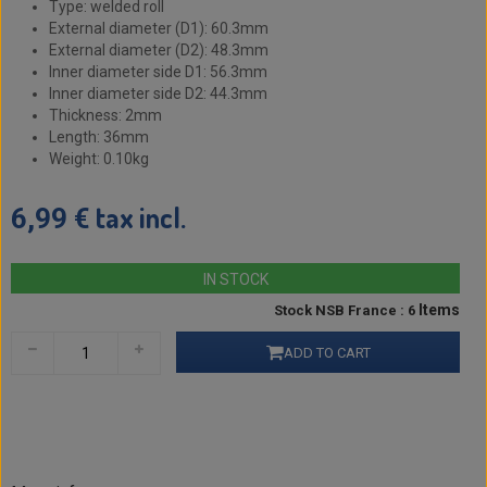
Type: welded roll
External diameter (D1): 60.3mm
External diameter (D2): 48.3mm
Inner diameter side D1: 56.3mm
Inner diameter side D2: 44.3mm
Thickness: 2mm
Length: 36mm
Weight: 0.10kg
tax incl.
6,99 €
IN STOCK
Items
Stock NSB France : 6
ADD TO CART