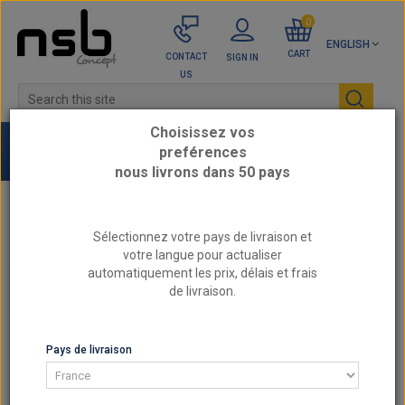
0
ENGLISH
CART
CONTACT
SIGN IN
US
Choisissez vos
preférences
nous livrons dans 50 pays
Home
WATER CIRCUIT
Engine cooling fan
Sélectionnez votre pays de livraison et
NSB fan mounting bracket, all sizes
votre langue pour actualiser
automatiquement les prix, délais et frais
ENGINE COOLING FAN
de livraison.
Pays de livraison