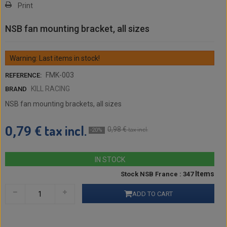
Print
NSB fan mounting bracket, all sizes
Warning: Last items in stock!
FMK-003
REFERENCE:
KILL RACING
BRAND
NSB fan mounting brackets, all sizes
tax incl.
0,79 €
0,98 €
tax incl.
-20%
IN STOCK
Items
Stock NSB France : 347
ADD TO CART