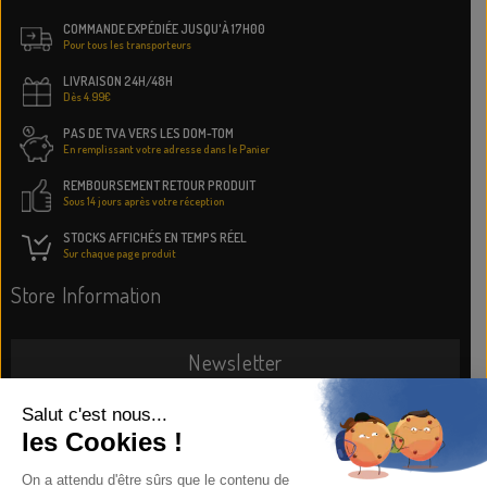
COMMANDE EXPÉDIÉE JUSQU'À 17H00
Pour tous les transporteurs
LIVRAISON 24H/48H
Dès 4.99€
PAS DE TVA VERS LES DOM-TOM
En remplissant votre adresse dans le Panier
REMBOURSEMENT RETOUR PRODUIT
Sous 14 jours après votre réception
STOCKS AFFICHÉS EN TEMPS RÉEL
Sur chaque page produit
Store Information
Newsletter
SUBSCRIBE NOW