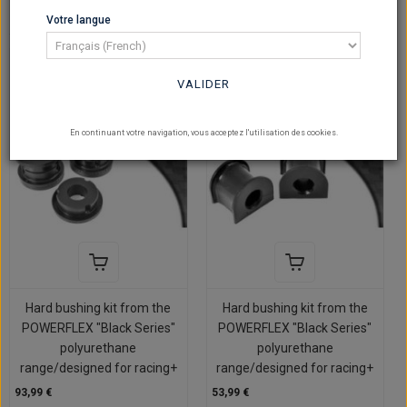
Votre langue
Sur commande
Sur commande
VALIDER
En continuant votre navigation, vous acceptez l'utilisation des cookies.
Hard bushing kit from the
Hard bushing kit from the
POWERFLEX "Black Series"
POWERFLEX "Black Series"
polyurethane
polyurethane
range/designed for racing+
range/designed for racing+
93,99 €
53,99 €