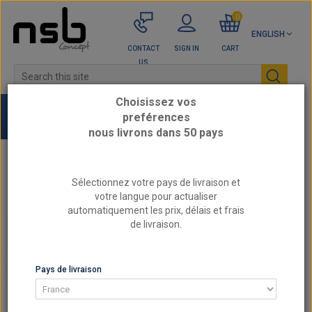
0
ENGLISH
CONTACT
SIGN IN
CART
US
Choisissez vos
preférences
nous livrons dans 50 pays
Home
SPORT CHASSIS
Reinforced silent blocks
Sélectionnez votre pays de livraison et
SAAB - Silent blocks
votre langue pour actualiser
automatiquement les prix, délais et frais
de livraison.
SAAB - SILENT BLOCKS
SAAB - SILENT BLOCKS
Pays de livraison
There are 10 products.
SORT BY